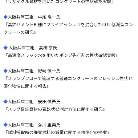
『リサイクル骨材を用いたコンクリートの性状確認実験』
◆
大阪兵庫工組 中尾 陽一氏
『高炉セメントB 種にフライアッシュⅡを混合したCO2 低減型コン
クリートの研究』
◆
大阪兵庫工組 高橋 亨氏
『高濃度スラッジ水を用いたポンプ先行剤の性状確認実験』
◆
大阪兵庫工組 野崎 慎一氏
『スランプフローで管理する普通コンクリートのフレッシュ性状と
硬化物性に関する報告』
◆
大阪兵庫工組 安田 慎吾氏
『スラグ系細骨材の表乾状態判定方法に関する研究』
◆
大阪兵庫工組 弘川 里美氏
『試料採取時の廃棄試料の減量に関する標準化の提案』