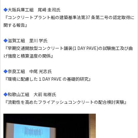
◆
大阪兵庫工組 尾崎 圭司氏
『コンクリートプラント船の建築基準法第37 条第二号の認定取得に
関する報告』
◆
滋賀工組 里川 学氏
『早期交通開放型コンクリート舗装(1 DAY PAVE)の試験施工及び曲
げ強度と積算温度の関係』
◆
奈良工組 中尾 光志氏
『環境に配慮した１DAY PAVE の基礎的研究』
◆
和歌山工組 大前 祐樹氏
『流動性を高めたフライアッシュコンクリートの配合検討実験』